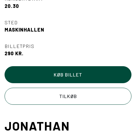
20.30
PODCAST
DE FRIVILLIGE
STED
MASKINHALLEN
REGIONALT SPILLESTED
PLUS 1 KONCERTER
BILLETPRIS
290 KR.
“MIDT” I VENDSYSSEL
OG CAFÉEN
KØB BILLET
ADFÆRDSKODEKS
TILKØB
ARTISTER
JONATHAN
PROGRAMUDVALG