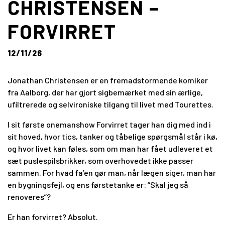
CHRISTENSEN –
FORVIRRET
KUNSTFAGLIGT RÅD
12/11/26
TEKNIK
Jonathan Christensen er en fremadstormende komiker
fra Aalborg, der har gjort sigbemærket med sin ærlige,
ufiltrerede og selvironiske tilgang til livet med Tourettes.
FONDSBESTYRELSE
I sit første onemanshow Forvirret tager han dig med ind i
sit hoved, hvor tics, tanker og tåbelige spørgsmål står i kø,
og hvor livet kan føles, som om man har fået udleveret et
sæt puslespilsbrikker, som overhovedet ikke passer
sammen. For hvad fa’en gør man, når lægen siger, man har
en bygningsfejl, og ens førstetanke er: “Skal jeg så
renoveres”?
Er han forvirret? Absolut.