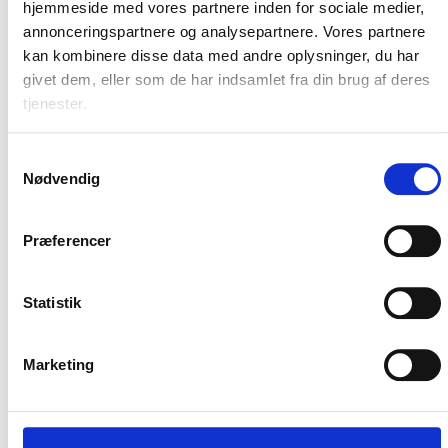
hjemmeside med vores partnere inden for sociale medier,
Kongrescenter.
annonceringspartnere og analysepartnere. Vores partnere
Rasmus Wallbridge er efterhånden blevet
kan kombinere disse data med andre oplysninger, du har
umulig at overse. Med sine små, skæve
givet dem, eller som de har indsamlet fra din brug af deres
armbevægelser og et univers fyldt med
tjenester.
finurlige figurer og dagligdags absurditeter
har han for længst charmeret sig ind på
Samtykkevalg
både internetbrugere og tv-seere. Nu står
Nødvendig
han for første gang helt alene på scenen –
sårbar, sød, syret og sjov på én gang.
Præferencer
I
Små Sensationer
møder du Rasmus uden
hjælpemidler og uden filter. Bare ham og
Statistik
hans evne til at finde det komiske i det helt
almindelige. Hans diskrete satire og
genkendelige observationer rammer et sted
Marketing
mellem det følsomme og det fjollede, og
publikum kan se frem til et show, hvor ét
enkelt blik kan være sjovere end hundrede