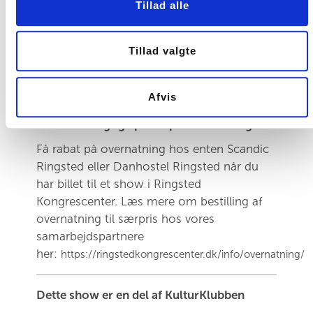
Tillad alle
punchlines.
Rasmus selv lover, at der er noget at glæde
sig til – og som han siger:
Tillad valgte
“Glæd dig! Det bliver ikke større!”
Afvis
Fuldend din aften i Ringsted Kongrescenter
med fordelagtige priser på overnatning.
Få rabat på overnatning hos enten Scandic
Ringsted eller Danhostel Ringsted når du
har billet til et show i Ringsted
Kongrescenter. Læs mere om bestilling af
overnatning til særpris hos vores
samarbejdspartnere
her:
https://ringstedkongrescenter.dk/info/overnatning/
Dette show er en del af KulturKlubben